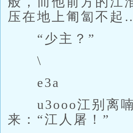
般，而他前方的江
压在地上匍匐不起
“少主？”
\
e3a
u3ooo江别离
来：“江人屠！”