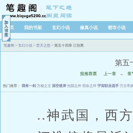
首页
我的书架
玄幻小说
修真小说
都市小说
笔趣阁
>
玄幻小说
>
焚天之怒
> 第五十四章 江别离
第五
投推荐票
上一章
章
←
热门推荐：
我有一剑
万相之王
深空彼岸
光阴之外
宿命之环
宇宙职业选手
万古帝
..神武国，西方