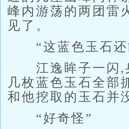
峰内游荡的两团雷
见了。
“这蓝色玉石还
江逸眸子一闪,身
几枚蓝色玉石全部抓
和他挖取的玉石并
“好奇怪”