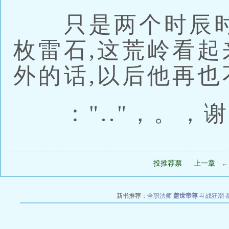
只是两个时辰时
枚雷石,这荒岭看起
外的话,以后他再
：".."，。，
投推荐票
上一章
新书推荐：
全职法师
盖世帝尊
斗战狂潮