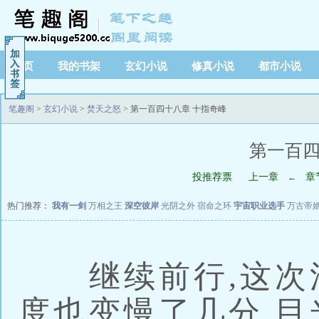
首页
我的书架
玄幻小说
修真小说
都市小说
笔趣阁
>
玄幻小说
>
焚天之怒
> 第一百四十八章 十指奇峰
第一百四
投推荐票
上一章
章
←
热门推荐：
我有一剑
万相之王
深空彼岸
光阴之外
宿命之环
宇宙职业选手
万古帝
继续前行,这次江
度也变慢了几分,