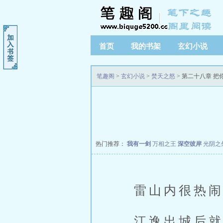
首页
我的书架
玄幻小说
笔趣阁
>
玄幻小说
>
焚天之怒
> 第二十八章 
热门推荐：
我有一剑
万相之王
深空彼岸
光阴之
雷山内很热闹
江逸出城后就坐