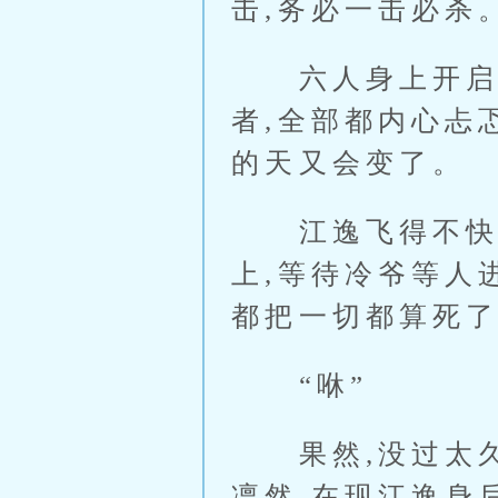
击,务必一击必杀
六人身上开启神
者,全部都内心忐
的天又会变了。
江逸飞得不快不
上,等待冷爷等人
都把一切都算死
“咻”
果然,没过太久
凛然,在现江逸身