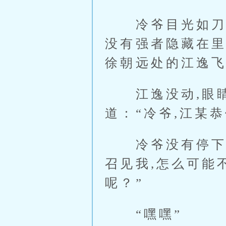
冷爷目光如刀子
没有强者隐藏在里
徐朝远处的江逸
江逸没动,眼睛都
道：“冷爷,江某
冷爷没有停下,继
召见我,怎么可能
呢？”
“嘿嘿”