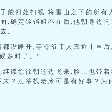
般四处扫视,将雷山之下的所有人
面,确定铃铛姐不在后,他朝身边的
飞去。
没睁开,等冷爷带人靠近十里后,
恭候多时了。”
续徐徐朝这边飞来,脸上也带着笑
不来？江爷找老冷可是有好事？为