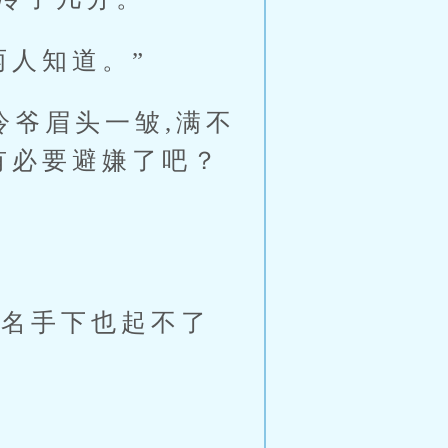
人知道。”
爷眉头一皱,满不
有必要避嫌了吧？
名手下也起不了