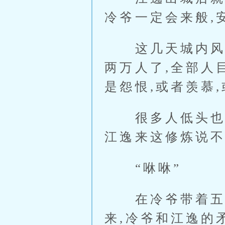
冷爷一定会来般,
这几天城内风云
两万人了,全部人
是怨恨,或者羡慕
很多人低头也议
江逸来这修炼说
“咻咻”
在冷爷带着五人
来,冷爷和江逸的