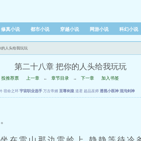
修真小说
都市小说
穿越小说
网游小说
科幻小说
把你的人头给我玩玩
第二十八章 把你的人头给我玩玩
投推荐票
上一章
章节目录
下一章
加入书签
←
→
外
宿命之环
宇宙职业选手
万古帝婿
至尊剑皇
道君
超品巫师
透视小医神
混沌剑神
。
在雷山那边雷岭上,静静等待冷爷