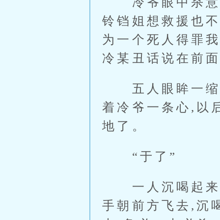
冷爷眼中杀意一
铃铛姐想救援也不
为一个死人得罪我
冷某丑话说在前面
五人眼眸一缩,
着冷爷一条心,以
地了。
“于了”
一人沉喝起来,
手朝前方飞去,沉