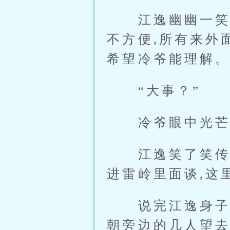
江逸幽幽一笑,突
不方便,所有来外
希望冷爷能理解。
“大事？”
冷爷眼中光芒一
江逸笑了笑传音
进雷岭里面谈,这
说完江逸身子腾
朝旁边的几人望