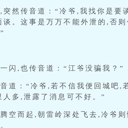
然传音道：“冷爷,我找你是要谈
面谈。这事是万万不能外泄的,否则
”
闪,也传音道：“江爷没骗我？”
道：“冷爷,若不信我便回城吧,
里人多,泄露了消息可不好。”
空而起,朝雷岭深处飞去,冷爷则
去。