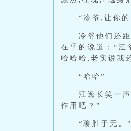
“冷爷,让你的手
冷爷他们还距离
在乎的说道：“江
哈哈哈,老实说我
“哈哈”
江逸长笑一声道
作用吧？”
“聊胜于无。