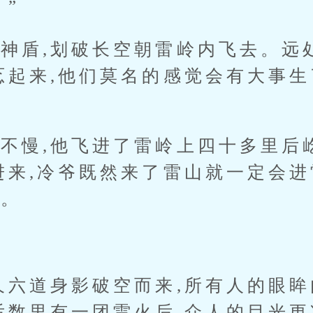
。”
盾,划破长空朝雷岭内飞去。远
忑起来,他们莫名的感觉会有大事生
慢,他飞进了雷岭上四十多里后
进来,冷爷既然来了雷山就一定会进
了。
六道身影破空而来,所有人的眼眸
后数里有一团雷火后,众人的目光