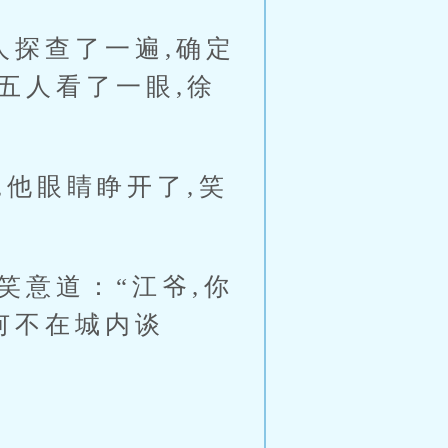
探查了一遍,确定
五人看了一眼,徐
他眼睛睁开了,笑
意道：“江爷,你
何不在城内谈