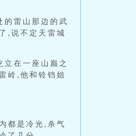
处的雷山那边的武
了,说不定天雷城
屹立在一座山巅之
雷岭,他和铃铛姐
内都是冷光,杀气
更冷了几分。