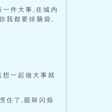
一件大事,在城内
你我都要掉脑袋,
若想一起做大事就
愣住了,眼眸闪烁