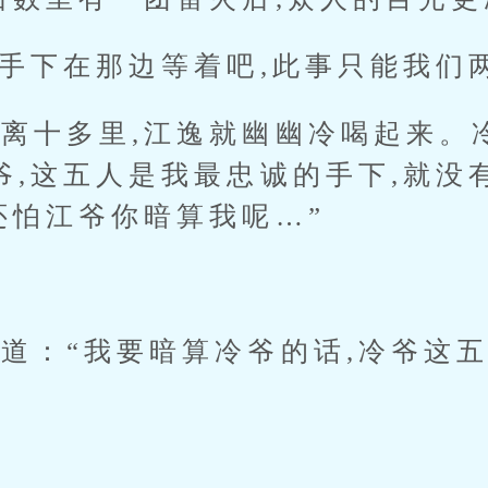
下在那边等着吧,此事只能我们两
十多里,江逸就幽幽冷喝起来。冷
爷,这五人是我最忠诚的手下,就没
还怕江爷你暗算我呢…”
：“我要暗算冷爷的话,冷爷这五
”