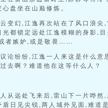
安心盘坐在山巅修炼。
变幻,江逸再次站在了风口浪尖,
目光都锁定远处江逸模糊的身影,目
,或者嫉妒,或是敬畏……
论纷纷,江逸一人来这是什么意思
不过去啊？难道他在这等什么人？
从远处飞来后,雷山下一片哗然,
矛盾日见尖锐,两人城外见面,难道