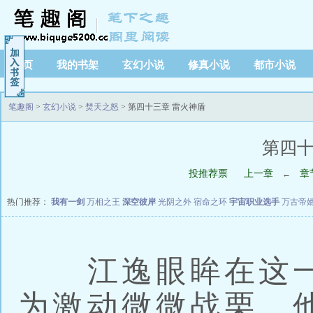
首页
我的书架
玄幻小说
修真小说
都市小说
笔趣阁
>
玄幻小说
>
焚天之怒
> 第四十三章 雷火神盾
第四十
投推荐票
上一章
章
←
热门推荐：
我有一剑
万相之王
深空彼岸
光阴之外
宿命之环
宇宙职业选手
万古帝
江逸眼眸在这一
为激动微微战栗。