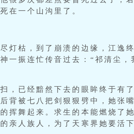
昏死在一个山沟里了。
灯枯，到了崩溃的边缘，江逸终
神一振连忙传音过去：“祁清尘，
，已经黯然下去的眼眸终于有了
她后背被七八把剑狠狠劈中，她张
难的挥舞起来。求生的本能燃烧了
她的亲人族人，为了天寒界她要活