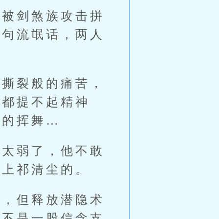
被剑煞族攻击拼
两句流氓话，两人
撕裂般的痛苦，
她都提不起精神
般的挥舞…
太弱了，他不敢
不上祁清尘的。
，但释放潜隐术
若不是一股信念支