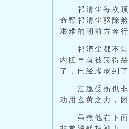
祁清尘每次顶不
命帮祁清尘驱除
艰难的朝前方奔
祁清尘都不知道
内脏早就被震得
了，已经虚弱到
江逸受伤也非常
动用玄黄之力，
虽然他在下面能
非常消耗精神力