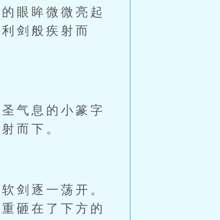
的眼眸微微亮起
如利剑般疾射而
圣气息的小篆字
倒射而下。
软剑逐一荡开。
重重砸在了下方的