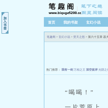
首页
我的书架
玄幻小说
笔趣阁
>
玄幻小说
>
焚天之怒
> 第六十五章 器
热门推荐：
我有一剑
万相之王
深空彼岸
光阴之
“喝喝！”
一片荒原上，漫