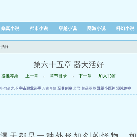
修真小说
都市小说
穿越小说
网游小说
科幻小说
大活好
第六十五章 器大活好
投推荐票
上一章
章节目录
下一章
加入书签
←
→
外
宿命之环
宇宙职业选手
万古帝婿
至尊剑皇
道君
超品巫师
透视小医神
混沌剑神
天都是一种外形如剑的怪物，如