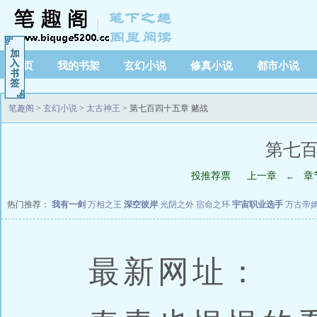
首页
我的书架
玄幻小说
修真小说
都市小说
笔趣阁
>
玄幻小说
>
太古神王
> 第七百四十五章 赌战
第七百
投推荐票
上一章
章
←
热门推荐：
我有一剑
万相之王
深空彼岸
光阴之外
宿命之环
宇宙职业选手
万古帝
最新网址：