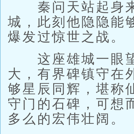
秦问天站起身来
城，此刻他隐隐能
爆发过惊世之战。
这座雄城一眼望
大，有界碑镇守在
够星辰同辉，堪称
守门的石碑，可想
多么的宏伟壮阔。