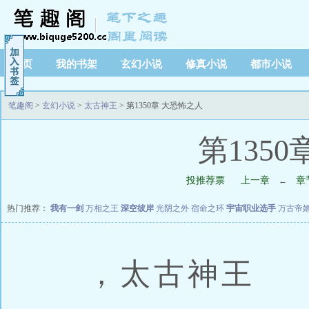
首页
我的书架
玄幻小说
修真小说
都市小说
笔趣阁
>
玄幻小说
>
太古神王
> 第1350章 大恐怖之人
第135
投推荐票
上一章
章
←
热门推荐：
我有一剑
万相之王
深空彼岸
光阴之外
宿命之环
宇宙职业选手
万古帝
，太古神王