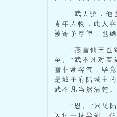
“武天骄，他也
青年人物，此人
被寄予厚望，也
“燕雪仙王也到
至。”武不凡对着
雪非常客气，毕
是城主府陆城主
武不凡当然清楚
“恩。”只见陆
闪过一抹异彩，