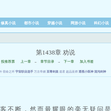
修真小说
都市小说
穿越小说
网游小说
科幻小说
第1438章 劝说
投推荐票
上一章
章节目录
下一章
加入书签
←
→
外
宿命之环
宇宙职业选手
万古帝婿
至尊剑皇
道君
超品巫师
透视小医神
混沌剑神
不断，然而最耀眼的毫无疑问是