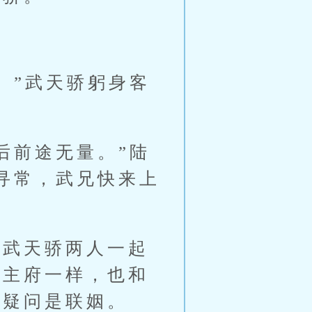
”武天骄躬身客
前途无量。”陆
寻常，武兄快来上
武天骄两人一起
城主府一样，也和
无疑问是联姻。