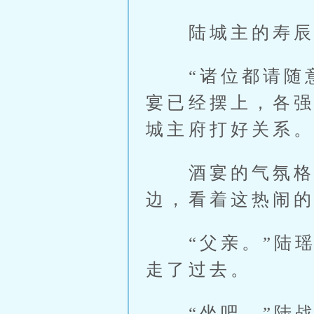
陆城主的寿辰，
“诸位都请随意
宴已经摆上，各
城主府打好关系
酒宴的气氛格外
边，看着这热闹
“父亲。”陆瑶
走了过去。
“坐吧。”陆战