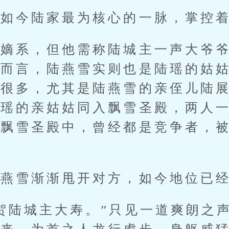
今陆家最为核心的一脉，掌控着
系，但他需称陆城主一声大爷爷
上而言，陆燕雪实则也是陆瑶的姑
疏很多，尤其是陆燕雪的亲侄儿陆
陆瑶的亲姑姑同入飘雪圣殿，两人
在飘雪圣殿中，曾经都是竞争者，
雪渐渐甩开对方，如今地位已经
陆城主大寿。”只见一道爽朗之声