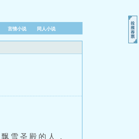
言情小说
同人小说
飘雪圣殿的人，