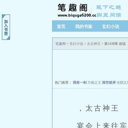
首页
我的书架
玄幻小说
笔趣阁
>
玄幻小说
>
太古神王
> 第1438章 劝说
热门推荐：
我有一剑
万相之王
深空彼岸
光阴之
，太古神王
宴会上来往宾客