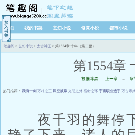
首页
我的书架
玄幻小说
修真小说
都市小说
笔趣阁
>
玄幻小说
>
太古神王
> 第1554章 十年（第二更）
第1554
投推荐票
上一章
章
←
热门推荐：
我有一剑
万相之王
深空彼岸
光阴之外
宿命之环
宇宙职业选手
万古帝
夜千羽的舞停下
静了下来，诸人的