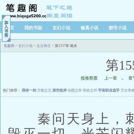
首页
我的书架
玄幻小说
修真小说
都市小说
笔趣阁
>
玄幻小说
>
太古神王
> 第1557章 截杀
第15
投推荐票
上一章
章
←
热门推荐：
我有一剑
万相之王
深空彼岸
光阴之外
宿命之环
宇宙职业选手
万古帝
秦问天身上，刺
毁灭一切，光芒闪