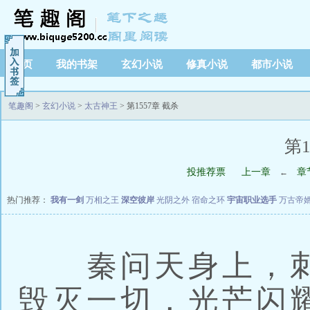
首页
我的书架
玄幻小说
修真小说
都市小说
笔趣阁
>
玄幻小说
>
太古神王
> 第1557章 截杀
第1
投推荐票
上一章
章
←
热门推荐：
我有一剑
万相之王
深空彼岸
光阴之外
宿命之环
宇宙职业选手
万古帝
秦问天身上，刺
毁灭一切，光芒闪