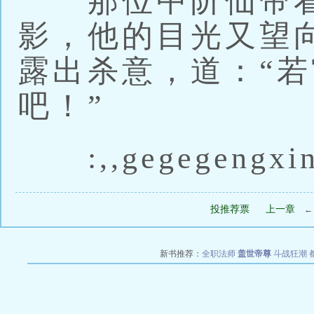
那位中阶仙帝看
影，他的目光又望
露出杀意，道：“
吧！”
:,,gegegengxin
投推荐票
上一章
新书推荐：
全职法师
盖世帝尊
斗战狂潮