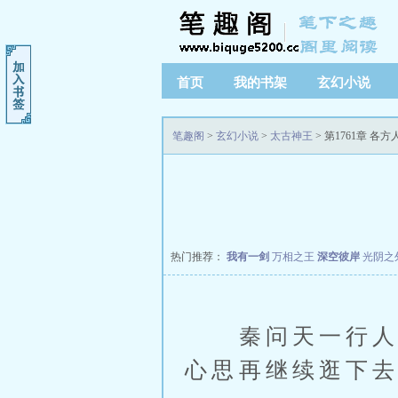
首页
我的书架
玄幻小说
笔趣阁
>
玄幻小说
>
太古神王
> 第1761章 各方
热门推荐：
我有一剑
万相之王
深空彼岸
光阴之
秦问天一行人离
心思再继续逛下