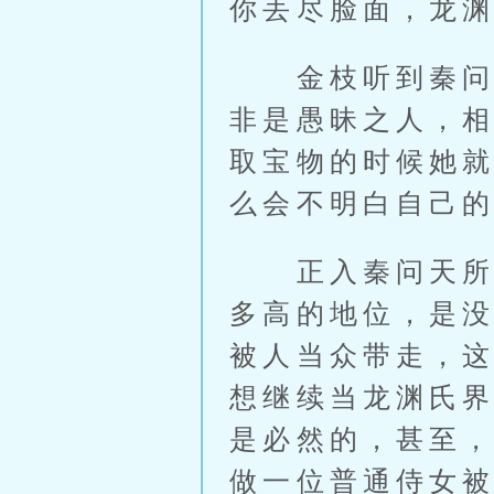
你丢尽脸面，龙渊
金枝听到秦问天
非是愚昧之人，
取宝物的时候她
么会不明白自己
正入秦问天所说
多高的地位，是
被人当众带走，
想继续当龙渊氏
是必然的，甚至
做一位普通侍女