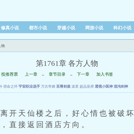
修真小说
都市小说
穿越小说
网游小说
科幻小说
人物
第1761章 各方人物
投推荐票
上一章
章节目录
下一章
加入书签
←
→
外
宿命之环
宇宙职业选手
万古帝婿
至尊剑皇
道君
超品巫师
透视小医神
混沌剑神
开天仙楼之后，好心情也被破坏
去，直接返回酒店方向。