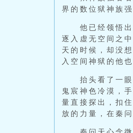
界的数位狱神族
他已经领悟出放
逐入虚无空间之
天的时候，却没
入空间神狱的他
抬头看了一眼封
鬼宸神色冷漠，
量直接探出，扣
放的力量，在秦
秦问天心念微动