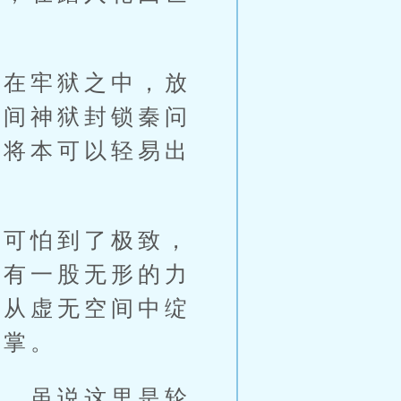
。
在牢狱之中，放
空间神狱封锁秦问
，将本可以轻易出
可怕到了极致，
佛有一股无形的力
佛从虚无空间中绽
手掌。
，虽说这里是轮