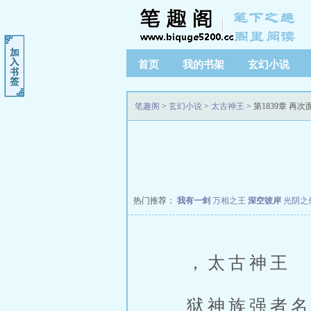
首页
我的书架
玄幻小说
笔趣阁
>
玄幻小说
>
太古神王
> 第1839章 再次
热门推荐：
我有一剑
万相之王
深空彼岸
光阴之
，太古神王
狱神族强者名为