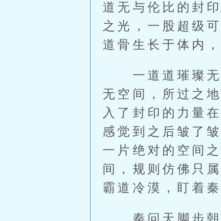
道无与伦比的封
之光，一股超级
道骨生长于体内
一道道璀璨无比
无空间，所过之
入了封印的力量
感觉到之后皱了
一片绝对的空间
间，规则仿佛只
霸道冷漠，盯着
秦问天脚步朝前