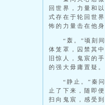
回世界，力量和
式存在于轮回世
怖的力量击在他
“轰。”顷刻间
体笼罩，囚禁其
旧惊人，鬼宸的
的强大毋庸置疑
“静止。”秦问
止了下来，随即
扫向鬼宸，感受