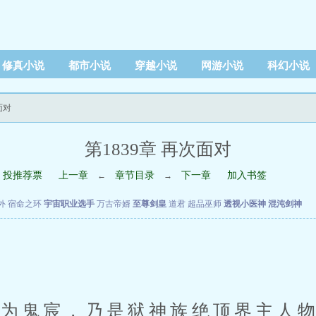
修真小说
都市小说
穿越小说
网游小说
科幻小说
面对
第1839章 再次面对
投推荐票
上一章
章节目录
下一章
加入书签
←
→
外
宿命之环
宇宙职业选手
万古帝婿
至尊剑皇
道君
超品巫师
透视小医神
混沌剑神
鬼宸，乃是狱神族绝顶界主人物