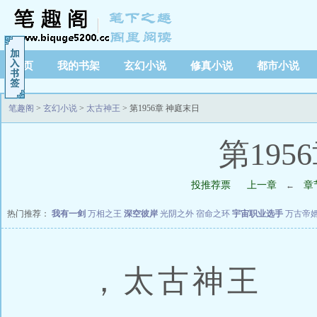
首页
我的书架
玄幻小说
修真小说
都市小说
笔趣阁
>
玄幻小说
>
太古神王
> 第1956章 神庭末日
第195
投推荐票
上一章
章
←
热门推荐：
我有一剑
万相之王
深空彼岸
光阴之外
宿命之环
宇宙职业选手
万古帝
，太古神王