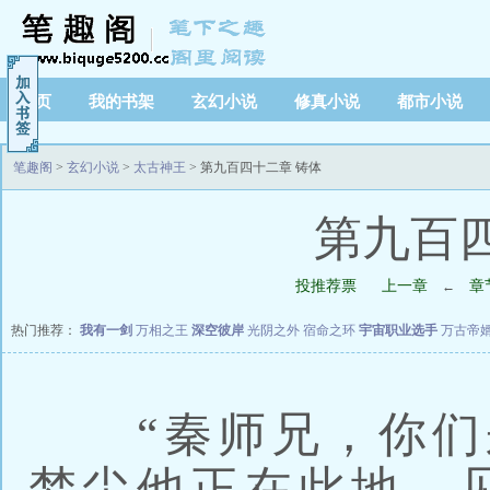
首页
我的书架
玄幻小说
修真小说
都市小说
笔趣阁
>
玄幻小说
>
太古神王
> 第九百四十二章 铸体
第九百
投推荐票
上一章
章
←
热门推荐：
我有一剑
万相之王
深空彼岸
光阴之外
宿命之环
宇宙职业选手
万古帝
“秦师兄，你们来
梦尘他正在此地，