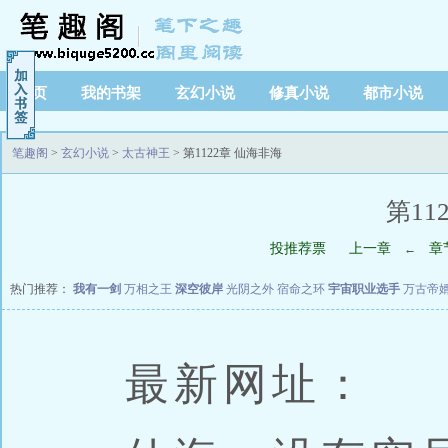
首页
我的书架
玄幻小说
修真小说
都市小说
笔趣阁
>
玄幻小说
>
太古神王
> 第1122章 仙海非海
第11
投推荐票
上一章
章
←
热门推荐：
我有一剑
万相之王
深空彼岸
光阴之外
宿命之环
宇宙职业选手
万古帝
最新网址：