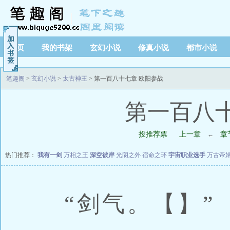
首页
我的书架
玄幻小说
修真小说
都市小说
笔趣阁
>
玄幻小说
>
太古神王
> 第一百八十七章 欧阳参战
第一百八
投推荐票
上一章
章
←
热门推荐：
我有一剑
万相之王
深空彼岸
光阴之外
宿命之环
宇宙职业选手
万古帝
“剑气。【】”