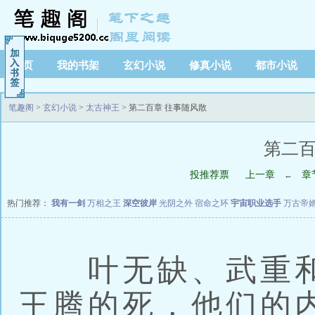
首页
我的书架
玄幻小说
修真小说
都市小说
笔趣阁
>
玄幻小说
>
太古神王
> 第二百章 往事随风散
第二百
投推荐票
上一章
章
←
热门推荐：
我有一剑
万相之王
深空彼岸
光阴之外
宿命之环
宇宙职业选手
万古帝
叶无缺、武重和
王腾的死，他们的