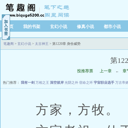
首页
我的书架
玄幻小说
修真小说
都市小说
笔趣阁
>
玄幻小说
>
太古神王
> 第1220章 身份威势
第12
投推荐票
上一章
章
←
热门推荐：
我有一剑
万相之王
深空彼岸
光阴之外
宿命之环
宇宙职业选手
万古帝
方家，方牧。