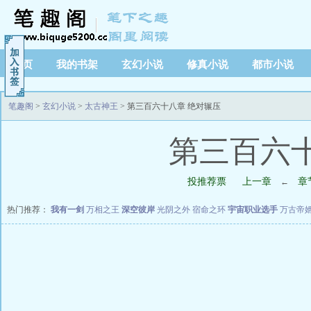
首页
我的书架
玄幻小说
修真小说
都市小说
笔趣阁
>
玄幻小说
>
太古神王
> 第三百六十八章 绝对辗压
第三百六
投推荐票
上一章
章
←
热门推荐：
我有一剑
万相之王
深空彼岸
光阴之外
宿命之环
宇宙职业选手
万古帝