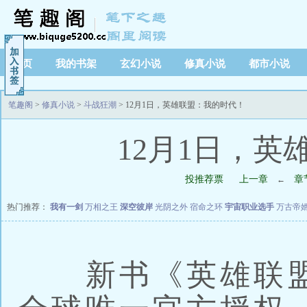
首页
我的书架
玄幻小说
修真小说
都市小说
笔趣阁
>
修真小说
>
斗战狂潮
> 12月1日，英雄联盟：我的时代！
12月1日，
投推荐票
上一章
章
←
热门推荐：
我有一剑
万相之王
深空彼岸
光阴之外
宿命之环
宇宙职业选手
万古帝
新书《英雄联盟：