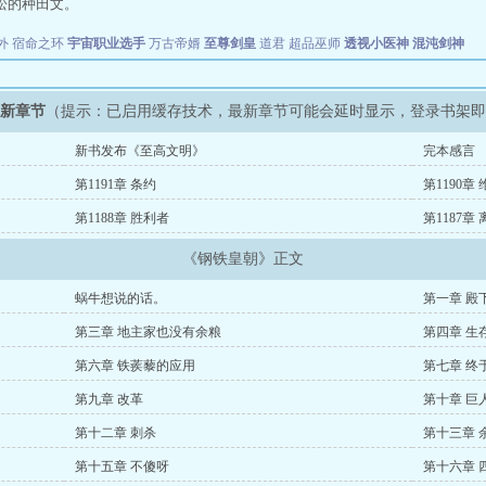
松的种田文。
外
宿命之环
宇宙职业选手
万古帝婿
至尊剑皇
道君
超品巫师
透视小医神
混沌剑神
最新章节
（提示：已启用缓存技术，最新章节可能会延时显示，登录书架
新书发布《至高文明》
完本感言
第1191章 条约
第1190章
第1188章 胜利者
第1187章
《钢铁皇朝》正文
蜗牛想说的话。
第一章 殿
第三章 地主家也没有余粮
第四章 生
第六章 铁蒺藜的应用
第七章 终
第九章 改革
第十章 巨
第十二章 刺杀
第十三章 
第十五章 不傻呀
第十六章 