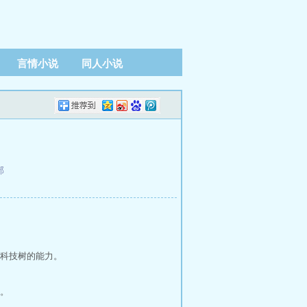
言情小说
同人小说
部
科技树的能力。
。