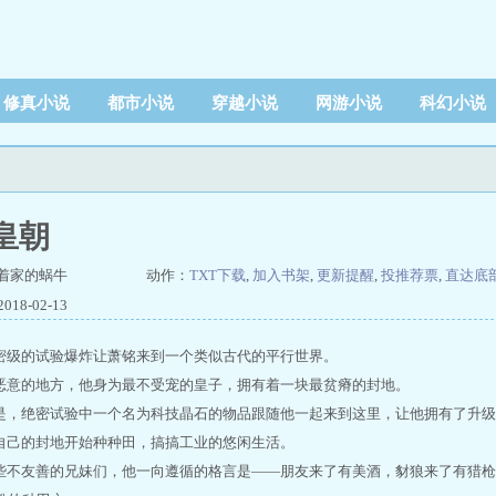
修真小说
都市小说
穿越小说
网游小说
科幻小说
皇朝
着家的蜗牛
动作：
TXT下载
,
加入书架
,
更新提醒
,
投推荐票
,
直达底
18-02-13
密级的试验爆炸让萧铭来到一个类似古代的平行世界。
恶意的地方，他身为最不受宠的皇子，拥有着一块最贫瘠的封地。
是，绝密试验中一个名为科技晶石的物品跟随他一起来到这里，让他拥有了升级
自己的封地开始种种田，搞搞工业的悠闲生活。
些不友善的兄妹们，他一向遵循的格言是——朋友来了有美酒，豺狼来了有猎枪