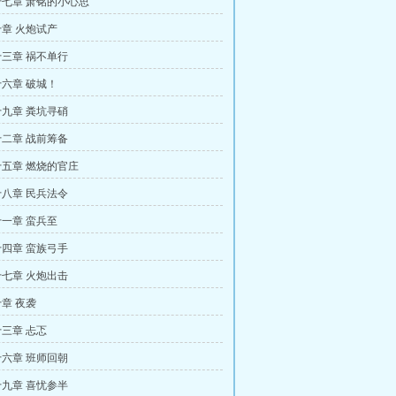
七章 萧铭的小心思
章 火炮试产
三章 祸不单行
六章 破城！
九章 粪坑寻硝
二章 战前筹备
五章 燃烧的官庄
八章 民兵法令
一章 蛮兵至
四章 蛮族弓手
七章 火炮出击
章 夜袭
三章 忐忑
六章 班师回朝
九章 喜忧参半