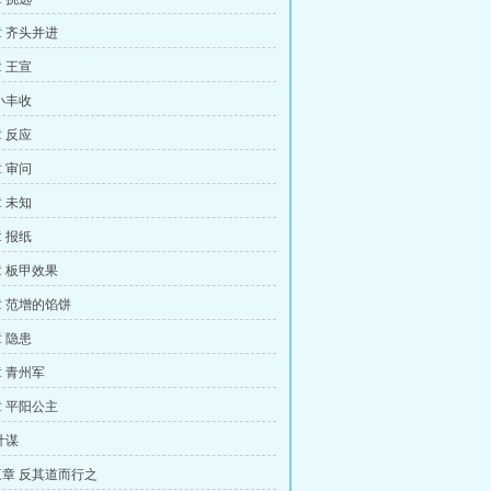
 齐头并进
 王宣
小丰收
 反应
 审问
 未知
 报纸
 板甲效果
 范增的馅饼
 隐患
 青州军
 平阳公主
计谋
章 反其道而行之