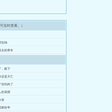
即可实时查看。）
 维也纳
 离去的寒冬
下，殿下
存还是灭亡
于尝到肉了
人的肩膀
余波
四家纷争