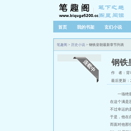
首页
我的书架
玄幻小说
笔趣阁
>
历史小说
> 钢铁皇朝最新章节列表
钢铁
作 者：背
最后更新：20
一场绝
在这个满是
不过幸运的
于是，他在
而面对他那