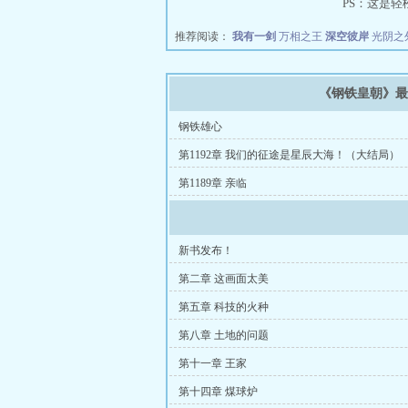
PS：这是轻
推荐阅读：
我有一剑
万相之王
深空彼岸
光阴之
《钢铁皇朝》
钢铁雄心
第1192章 我们的征途是星辰大海！（大结局）
第1189章 亲临
新书发布！
第二章 这画面太美
第五章 科技的火种
第八章 土地的问题
第十一章 王家
第十四章 煤球炉