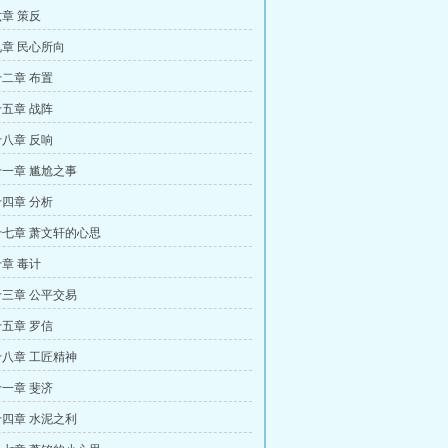
章 策反
章 民心所向
二章 布置
五章 战阵
八章 反响
一章 尴尬之事
四章 分析
七章 萧文轩的心思
章 毒计
三章 公平交易
五章 罗信
八章 工匠精神
一章 斐济
四章 水泥之利