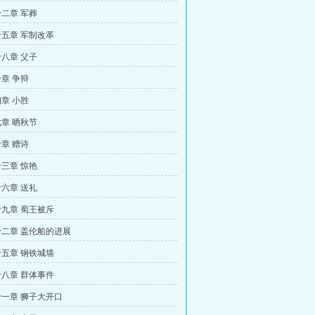
二章 军葬
五章 军制改革
八章 父子
章 争辩
章 小胜
章 晒秋节
章 赠诗
三章 惊艳
六章 送礼
九章 蜀王被斥
二章 盖伦船的进展
五章 钢铁城墙
八章 群体事件
一章 狮子大开口