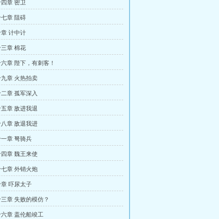
四章 密卫
七章 阻碍
章 计中计
三章 棉花
六章 陛下，有刺客！
九章 火热拍卖
二章 孤军深入
五章 敌进我退
八章 敌退我进
一章 弩骑兵
四章 魏王来使
七章 外销火炮
章 吓尿太子
三章 失败的模仿？
六章 盖伦船竣工