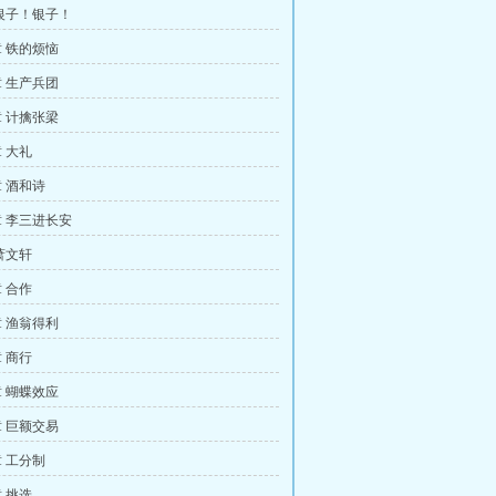
银子！银子！
 铁的烦恼
 生产兵团
 计擒张梁
 大礼
 酒和诗
 李三进长安
萧文轩
 合作
 渔翁得利
 商行
 蝴蝶效应
 巨额交易
 工分制
 挑选