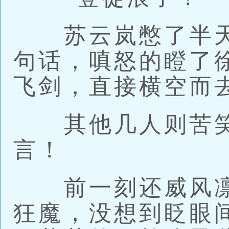
苏云岚憋了半天
句话，嗔怒的瞪了
飞剑，直接横空而
其他几人则苦笑
言！
前一刻还威风凛
狂魔，没想到眨眼