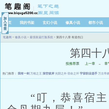
首页
我的书架
玄幻小说
修真小说
都市小说
笔趣阁
>
修真小说
>
最强装逼打脸系统
> 第四十八章 有道伤口
第四十
投推荐票
上一章
章
←
热门推荐：
我有一剑
万相之王
深空彼岸
光阴之外
宿命之环
宇宙职业选手
万古帝
“叮，恭喜宿主‘