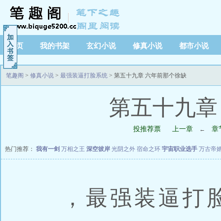
首页
我的书架
玄幻小说
修真小说
都市小说
笔趣阁
>
修真小说
>
最强装逼打脸系统
> 第五十九章 六年前那个徐缺
第五十九章
投推荐票
上一章
章
←
热门推荐：
我有一剑
万相之王
深空彼岸
光阴之外
宿命之环
宇宙职业选手
万古帝
，最强装逼打脸