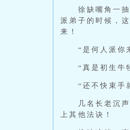
徐缺嘴角一抽，
派弟子的时候，
来！
“是何人派你来
“真是初生牛犊
“还不快束手就
几名长老沉声喝
上其他法诀！