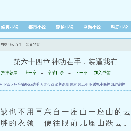
修真小说
都市小说
穿越小说
网游小说
科幻小说
十四章 神功在手，装逼我有
第六十四章 神功在手，装逼我有
投推荐票
上一章
章节目录
下一章
加入书签
←
→
外
宿命之环
宇宙职业选手
万古帝婿
至尊剑皇
道君
超品巫师
透视小医神
混沌剑神
也不用再亲自一座山一座山的去
小胖的衣领，便往眼前几座山跃去