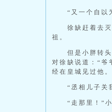
“又一个自以为
徐缺赶着去灭门
祖。
但是小胖转头一
对徐缺说道：“爷
经在皇城见过他。
“丞相儿子关我
“走那里！”小