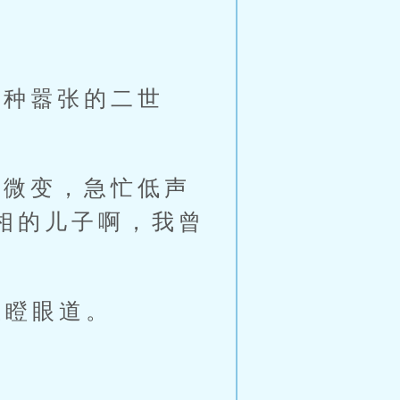
种嚣张的二世
微变，急忙低声
相的儿子啊，我曾
缺瞪眼道。