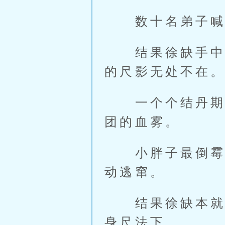
数十名弟子喊打
结果徐缺手中玄
的尺影无处不在
一个个结丹期与
团的血雾。
小胖子最倒霉了
动逃窜。
结果徐缺本就不
身尺法下。