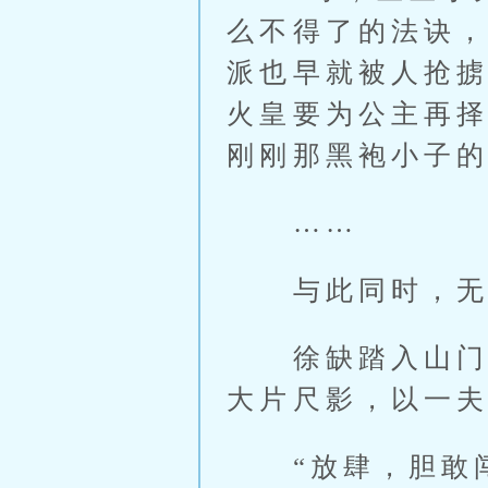
么不得了的法诀
派也早就被人抢
火皇要为公主再
刚刚那黑袍小子的
……
与此同时，无
徐缺踏入山门，
大片尺影，以一
“放肆，胆敢闯