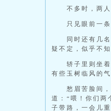
不多时，两人落
只见眼前一条山
同时还有几名轿
疑不定，似乎不
轿子里则坐着一
有些玉树临风的
愁眉苦脸间，年
道：“喂！你们两
子带路，一会儿重