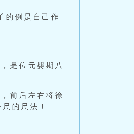
丫的倒是自己作
，是位元婴期八
，前后左右将徐
身尺的尺法！