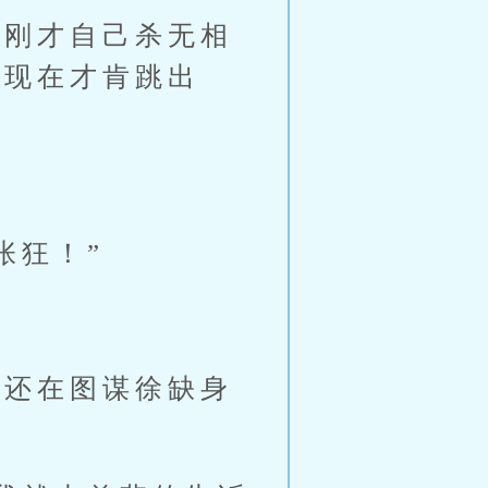
刚才自己杀无相
到现在才肯跳出
张狂！”
”
还在图谋徐缺身