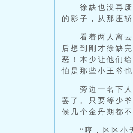
徐缺也没再废话
的影子，从那座
看着两人离去，
后想到刚才徐缺完
恶！本少让他们
怕是那些小王爷也
旁边一名下人忙
罢了。只要等少
候几个金丹期都不
“哼，区区小无