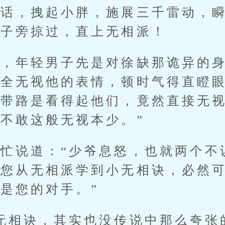
，拽起小胖，施展三千雷动，瞬
轿子旁掠过，直上无相派！
年轻男子先是对徐缺那诡异的身
全无视他的表情，顿时气得直瞪眼
给带路是看得起他们，竟然直接无
不敢这般无视本少。”
说道：“少爷息怒，也就两个不
爷您从无相派学到小无相诀，必然
是您的对手。”
相诀，其实也没传说中那么夸张