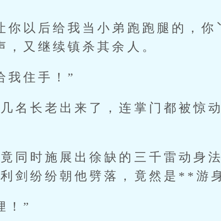
你以后给我当小弟跑跑腿的，你
声，又继续镇杀其余人。
我住手！”
名长老出来了，连掌门都被惊动
同时施展出徐缺的三千雷动身法
利剑纷纷朝他劈落，竟然是**游
！”