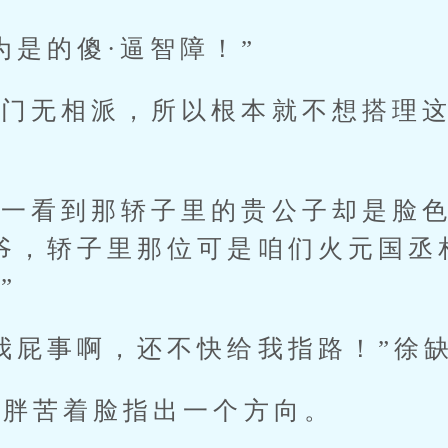
是的傻·逼智障！”
无相派，所以根本就不想搭理这
看到那轿子里的贵公子却是脸色
爷，轿子里那位可是咱们火元国丞
”
屁事啊，还不快给我指路！”徐
胖苦着脸指出一个方向。