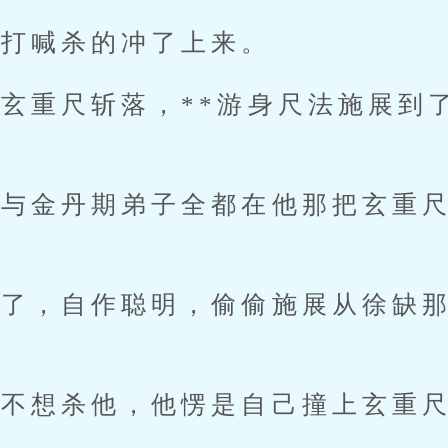
喊杀的冲了上来。
重尺斩落，**游身尺法施展到
。
金丹期弟子全都在他那把玄重尺
，自作聪明，偷偷施展从徐缺那
想杀他，他愣是自己撞上玄重尺