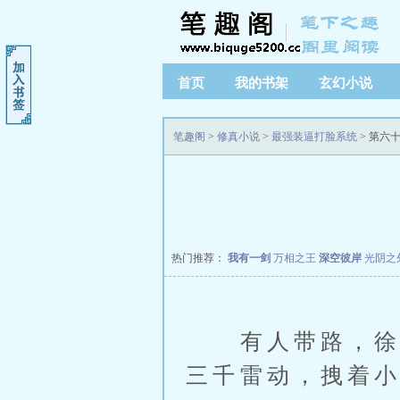
首页
我的书架
玄幻小说
笔趣阁
>
修真小说
>
最强装逼打脸系统
> 第六
热门推荐：
我有一剑
万相之王
深空彼岸
光阴之
有人带路，徐缺
三千雷动，拽着