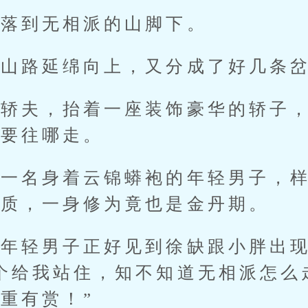
到无相派的山脚下。
路延绵向上，又分成了好几条岔
夫，抬着一座装饰豪华的轿子，
知要往哪走。
名身着云锦蟒袍的年轻男子，样
气质，一身修为竟也是金丹期。
轻男子正好见到徐缺跟小胖出现
个给我站住，知不知道无相派怎么
重有赏！”