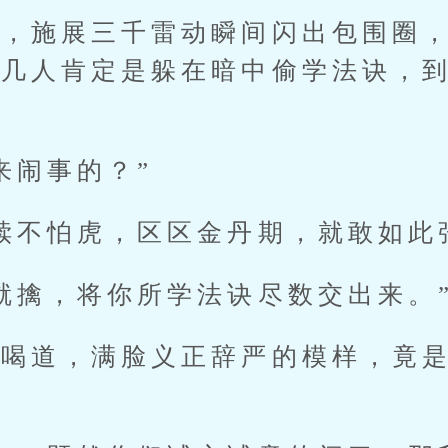
施展三千雷动瞬间闪出包围圈，
这几人肯定是躲在暗中偷学法诀，
闹事的？”
不怕虎，区区金丹期，就敢如此
擒，将你所学法诀尽数交出来。
道，满脸义正辞严的模样，竟是