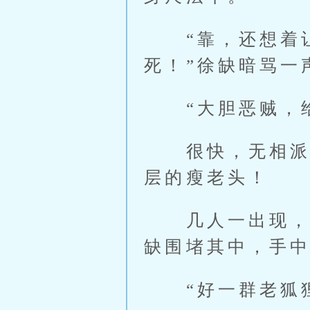
“靠，还想着让
死！”徐缺暗骂一
“大胆恶贼，给
很快，无相派几
层的瘦老头！
几人一出现，竟
缺围堵其中，手中
“好一群老狐狸