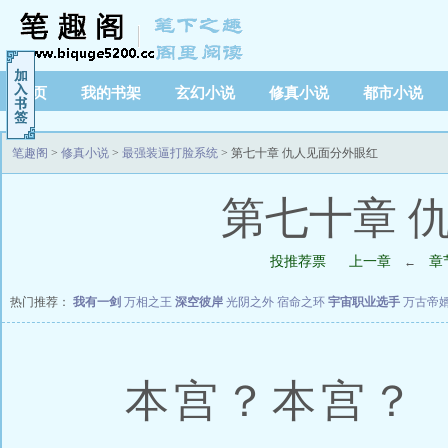
首页
我的书架
玄幻小说
修真小说
都市小说
笔趣阁
>
修真小说
>
最强装逼打脸系统
> 第七十章 仇人见面分外眼红
第七十章 
投推荐票
上一章
章
←
热门推荐：
我有一剑
万相之王
深空彼岸
光阴之外
宿命之环
宇宙职业选手
万古帝
本宫？本宫？