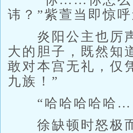
讳？”紫萱当即惊
炎阳公主也厉声
大的胆子，既然知
敢对本宫无礼，仅
九族！”
“哈哈哈哈哈…
徐缺顿时怒极而