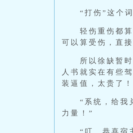
“打伤”这个词
轻伤重伤都算受
可以算受伤，直
所以徐缺暂时对
人书就实在有些驾
装逼值，太贵了
“系统，给我兑
力量！”
“叮，恭喜宿主‘