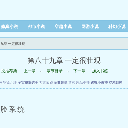
修真小说
都市小说
穿越小说
网游小说
科幻小说
十九章 一定很壮观
第八十九章 一定很壮观
投推荐票
上一章
章节目录
下一章
加入书签
←
→
外
宿命之环
宇宙职业选手
万古帝婿
至尊剑皇
道君
超品巫师
透视小医神
混沌剑神
脸系统