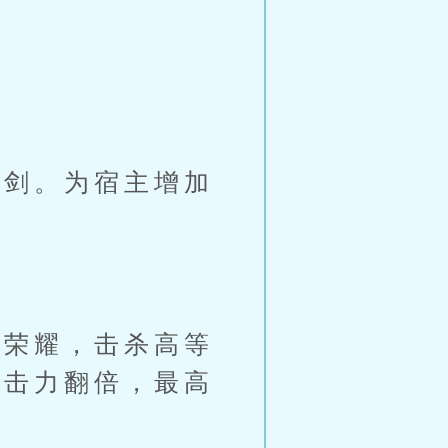
。
剑。为宿主增加
荣耀，击杀高等
攻击力翻倍，最高