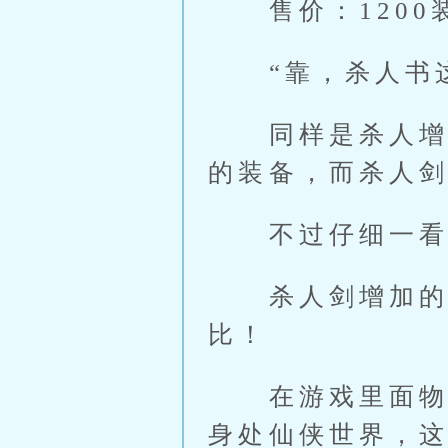
售价：1200
“靠，杀人书这
同样是杀人增加
的装备，而杀人
不过仔细一看后
杀人剑增加的是
比！
在游戏里面物理
身处仙侠世界，