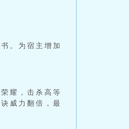
书。为宿主增加
荣耀，击杀高等
法诀威力翻倍，最