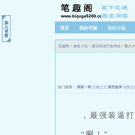
首页
我的书架
玄幻小说
笔趣阁
>
修真小说
>
最强装逼打脸系统
> 第八
热门推荐：
我有一剑
万相之王
深空彼岸
光阴之
，最强装逼打
“唰！”