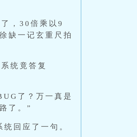
，30倍乘以9
被徐缺一记玄重尺拍
系统竟答复
UG了？万一真是
路了。”
系统回应了一句。