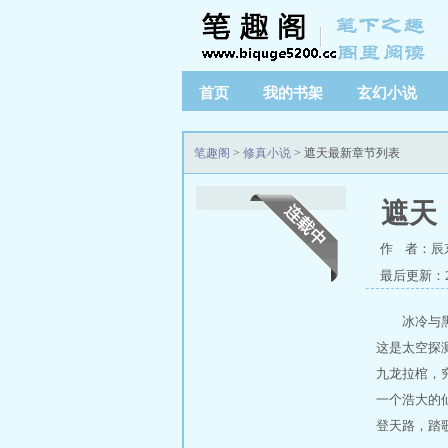
首页
我的书架
玄幻小说
笔趣阁
>
修真小说
> 遮天最新章节列表
遮天
作 者：辰
最后更新：20
冰冷与
这是太空探
九龙拉棺，
一个浩大的
登天路，踏