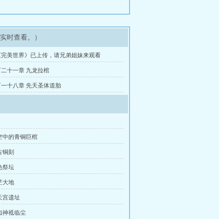
可实时查看。）
《完美世界》已上传，请兄弟姐妹来观看
二十一章 九龙拉棺
一十八章 先天圣体道胎
空中的青铜巨棺
古铜刻
色祭坛
茫大地
天宫遗址
如神祗临尘