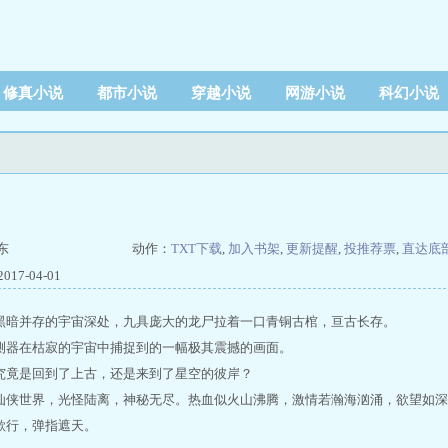
修真小说
都市小说
穿越小说
网游小说
科幻小说
东
动作：
TXT下载
,
加入书架
,
更新提醒
,
投推荐票
,
直达底
17-04-01
黑暗并存的宇宙深处，九具庞大的龙尸拉着一口青铜古棺，亘古长存。
测器在枯寂的宇宙中捕捉到的一幅极其震撼的画面。
究竟是回到了上古，还是来到了星空的彼岸？
仙侠世界，光怪陆离，神秘无尽。热血似火山沸腾，激情若瀚海汹涌，欲望如深
歌行，弹指遮天。