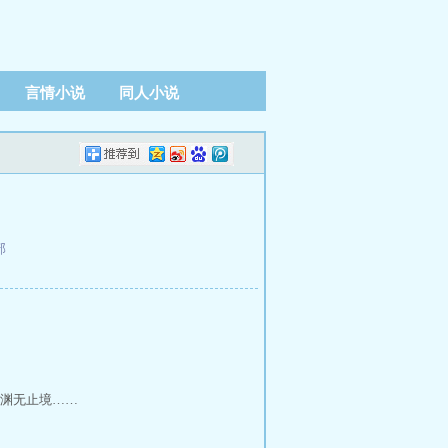
言情小说
同人小说
部
渊无止境……