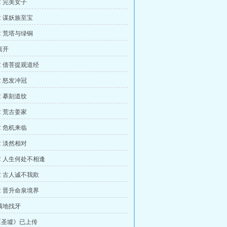
 完美女子
 谋妖族至宝
 荒塔与绿铜
离开
 借菩提观道经
 怒发冲冠
 摹刻道纹
 荒古姜家
 危机来临
 淡然相对
 人生何处不相逢
 古人诚不我欺
 晋升命泉境界
满地找牙
《圣墟》已上传