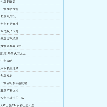
八章 捅破天
一章 两位大能
四章 恩与仇
七章 名传南域
章 老疯子大哥
三章 紫气炼鼎
六章 暴风雨（中）
偷渡 第170章 火焚太上
三章 洞房
六章 横渡北域
九章 鬼矿
二章 都是胸衣惹的祸
五章 不祥之地
八章 九龙拱卫一珠
进入紫山 第192章 神王姜太虚