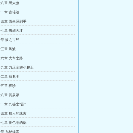
八章 黑太狼
一章 古瑶池
四章 西皇经到手
七章 击毙天才
章 彼之古经
三章 风波
六章 大帝之路
九章 力压金翅小鹏王
二章 搏龙图
五章 稀珍
八章 黄泉冢
一章 九秘之“皆”
四章 狠人的线索
七章 夜色惹的祸
章 九秘线索