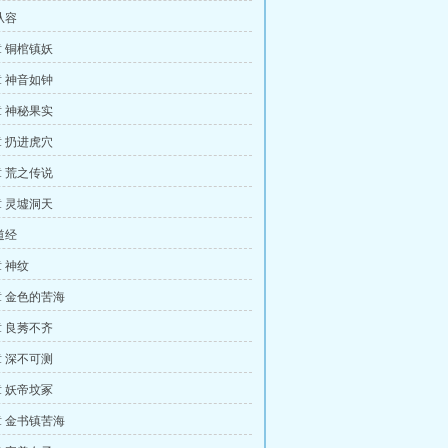
从容
 铜棺镇妖
 神音如钟
 神秘果实
 扔进虎穴
 荒之传说
 灵墟洞天
道经
 神纹
 金色的苦海
 良莠不齐
 深不可测
 妖帝坟冢
 金书镇苦海