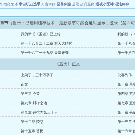
外
宿命之环
宇宙职业选手
万古帝婿
至尊剑皇
道君
超品巫师
透视小医神
混沌剑神
新章节
（提示：已启用缓存技术，最新章节可能会延时显示，登录书架即
我的新书《圣墟》已上传
我的新书
第一千八百二十二章 遮天大结局
第一千八百
第一千八百一十九章 天皇来袭
第一千八百
《遮天》正文
上架了，三十万字了
侠客列传
正文
第一章 星
第三章 今昔
第四章 荒
第六章 封禅之地
第七章 五
第九章 铜棺内第三十人
第十章 苍
第十二章 荧惑
第十三章 
第十五章 菩提
第十六章 