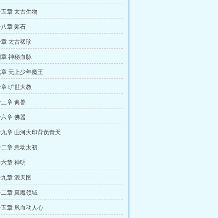
五章 太古生物
八章 赌石
章 太古稀珍
章 神秘血脉
章 无上少年魔王
章 旷世大教
三章 禽兽
六章 佛器
九章 山河大印背负青天
二章 意动太初
六章 神明
九章 源天图
二章 真魔领域
五章 凰血动人心