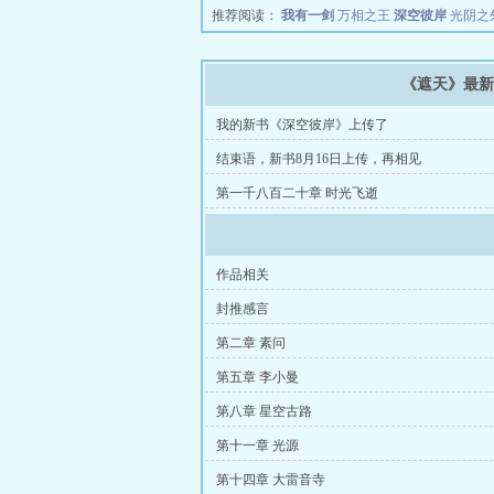
推荐阅读：
我有一剑
万相之王
深空彼岸
光阴之
《遮天》最
我的新书《深空彼岸》上传了
结束语，新书8月16日上传，再相见
第一千八百二十章 时光飞逝
作品相关
封推感言
第二章 素问
第五章 李小曼
第八章 星空古路
第十一章 光源
第十四章 大雷音寺