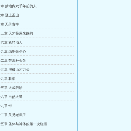
章 禁地内六千年前的人
章 登上圣山
章 无价古字
三章 天才是用来踩的
六章 妖精动人
九章 绿铜镇圣心
二章 苦海种金莲
五章 照破山河万朵
九章 联姻
三章 大成若缺
六章 自然大道
九章 慑
二章 又见老疯子
五章 圣体与神体的第一次碰撞