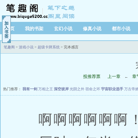
首页
我的书架
玄幻小说
修真小说
都市小说
笔趣阁
>
游戏小说
>
超级卡牌系统
> 完本感言
投推荐票
上一章
章
←
热门推荐：
我有一剑
万相之王
深空彼岸
光阴之外
宿命之环
宇宙职业选手
万古帝
啊啊啊啊啊啊！