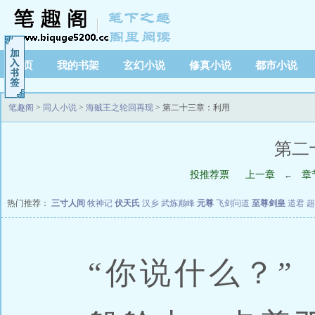
首页
我的书架
玄幻小说
修真小说
都市小说
笔趣阁
>
同人小说
>
海贼王之轮回再现
> 第二十三章：利用
第二
投推荐票
上一章
章
←
热门推荐：
三寸人间
牧神记
伏天氏
汉乡
武炼巅峰
元尊
飞剑问道
至尊剑皇
道君
超
“你说什么？”