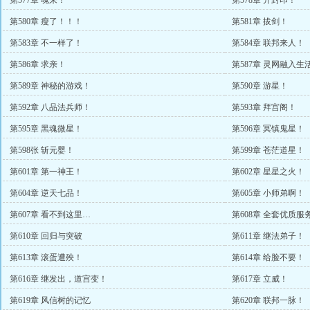
第577章 魂来！
第578章 开封印！
第580章 瘦了！！！
第581章 拔剑！
第583章 不一样了！
第584章 联邦来人！
第586章 求亲！
第587章 灵网融入生
第589章 神秘的游戏！
第590章 游星！
第592章 八品法兵师！
第593章 拜宫阁！
第595章 黑魂微星！
第596章 冥镇鬼星！
第598张 斩元婴！
第599章 苍茫道星！
第601章 第一神王！
第602章 星星之火！
第604章 逆天七品！
第605章 小师弟啊！
第607章 看不到这里…
第608章 全套优质服
第610章 回归与突破
第611章 继法弟子！
第613章 滚蛋遭殃！
第614章 给脸不要！
第616章 继发出，道宫变！
第617章 立威！
第619章 风信树的记忆
第620章 联邦一脉！