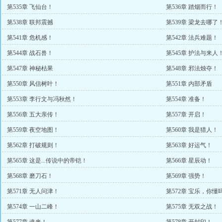
第535章 飞仙台！
第536章 踏烟而行！
第538章 联邦震撼
第539章 梁龙去哪了
第541章 危机感！
第542章 法兵难题！
第544章 战石兽！
第545章 护法与来人
第547章 神秘枯果
第548章 邪法烛夺！
第550章 风信树叶！
第551章 内部矛盾
第553章 李行文与冯秋然！
第554章 准备！
第556章 五大亲传！
第557章 开启！
第559章 夜空地图！
第560章 我是猎人！
第562章 打破规则！
第563章 好运气！
第565章 这是...传说中的帝铠！
第566章 星辰动！
第568章 磨刀石！
第569章 强势！
第571章 无人问津！
第572章 宝乐，你懂
第574章 一山二峰！
第575章 无双之战！