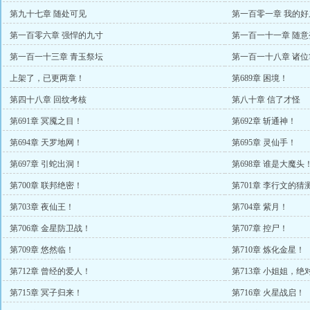
第九十七章 随处可见
第一百零一章 我的好
第一百零六章 强悍的九寸
第一百一十一章 随意
第一百一十三章 青玉祭坛
第一百一十八章 诸
上架了，已更两章！
第689章 困境！
第四十八章 回纹考核
第八十章 信了才怪
第691章 冥魇之目！
第692章 斩通神！
第694章 天罗地网！
第695章 灵仙手！
第697章 引蛇出洞！
第698章 谁是大魔头
第700章 联邦绝密！
第701章 李行文的猜
第703章 夜仙王！
第704章 紫月！
第706章 金星防卫战！
第707章 控尸！
第709章 悠然临！
第710章 炼化金星！
第712章 曾经的爱人！
第713章 小姐姐，
第715章 冥子归来！
第716章 火星战启！