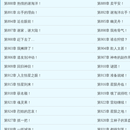
第888章 热情的谢海洋！
第889章 卖平安！
第891章 出手的理由！
第892章 谢海洋出手
第894章 近在眼前！
第895章 幽灵舟！
第897章 谢家，谢大陆！
第898章 我有骨气！
第900章 赶下去了…
第901章 谁在狩猎？
第903章 我摊牌了！
第904章 欺人太甚！
第906章 道友别冲动！
第907章 神奇的副作
第909章 回归神目！
第910章 谜团！
第912章 入主恒星之眼！
第913章 准备就绪！
第915章 恒星到来！
第916章 星陨舟临！
第918章 获名额！
第919章 饿了就得
第921章 魂灵果！
第922章 雷劫继续！
第924章 烈焰的悲哀！
第925章 星陨之地！
第927章 抓一把！
第928章 立林子的算
第930章 一纸城池！
第931章 都很划算！