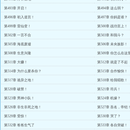
第493章 开启！
第494章 这么弱？
第496章 初入道宫！
第497章 你妈是谁？
第499章 雷仙变！
第500章 战功至上！
第502章 一言不合
第503章 和我斗？
第505章 海底废墟
第506章 未央族影！
第508章 生意兴隆
第509章 你怎么在这
第511章 大赚！
第512章 就是了不起
第514章 为什么要杀你？
第515章 合作愉快！
第517章 诡异之地！
第518章 给我唱歌！
第520章 破禁！
第521章 符兵！
第523章 男神小队！
第524章 机缘？
第526章 非生非死之地！
第527章 吾名，帝铠
第529章 受惊！
第530章 哭了？
第532章 爸爸生气了
第533章 各自突破！