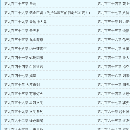
第九百二十三章 圣剑
第九百二十四章 死上
第九百二十六章 紫金巨蛋（为护法霸气的何老爷加更！）
第九百二十七章 八阶
第九百二十九章 天地神人鬼
第九百三十章 以力证
第九百三十二章 云天君
第九百三十三章 纯阳
第九百三十五章 九幽魔尊
第九百三十六章 你死
第九百三十八章 内外证真空
第九百三十九章 永恒
第九百四十一章 燃烧因缘
第九百四十二章 天
第九百四十四章 白骨道君
第九百四十五章 掠夺
第九百四十七章 娲皇
第九百四十八章 因果
第九百五十章 大罗道则
第九百五十一章 问
第九百五十三章 万家灯火
第九百五十四章 大恐
第九百五十六章 星河文明
第九百五十七章 婆娑
第九百五十九章 文明条约
第九百六十章 起封神
第九百六十二章 绿色套餐
第九百六十三章 道友
第九百六十五章 人王果位
第九百六十六章 混