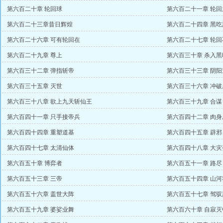
第六百二十章 轮回球
第六百二十一章 轮回
第六百二十三章昔日辉煌
第六百二十四章 黑吃
第六百二十六章 可有轮回在
第六百二十七章 轮回
第六百二十九章 尊上
第六百三十章 杀入黑
第六百三十二章 弹指斩帝
第六百三十三章 阴阳
第六百三十五章 灭世
第六百三十六章 冲破
第六百三十八章 欲上九天斩仙王
第六百三十九章 合谋
第六百四十一章 只手接帝兵
第六百四十二章 肉身
第六百四十四章 重塑道基
第六百四十五章 辟邪
第六百四十七章 太清仙体
第六百四十八章 大灾
第六百五十章 博弈者
第六百五十一章 路尽
第六百五十三章 三帝
第六百五十四章 山河
第六百五十六章 盖世大阵
第六百五十七章 驾驭
第六百五十九章 婆娑业舞
第六百六十章 自寂灭