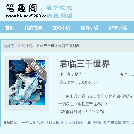
首页
我的书架
玄幻小说
修真小说
都市小说
笔趣阁
>
科幻小说
> 君临三千世界最新章节列表
君临三千世界
作 者：易子七
动作：
T
最后更新：2018-06-04
庐山升龙霸与先天童子功究竟孰强孰弱
一切尽在《君临三千世界》！
书友群群号码：242843176
推荐阅读：
三寸人间
牧神记
伏天氏
汉乡
武炼巅峰
元尊
飞剑问道
至尊剑皇
前任无