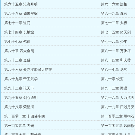
第六十五章 沧海月明
第六十六章 法相
第六十八章 如来涅槃
第六十九章 真言
第七十一章 道门
第七十二章 太极
第七十四章 长坂坡
第七十五章 倚天剑
第七十七章 佛祖
第七十八章 少年
第八十章 四大金刚
第八十一章 万佛塔
第八十三章 金佛
第八十四章 和氏璧
第八十六章 曼陀罗胎藏大结界
第八十七章 龙气
第八十九章 帝王武学
第九十章 蜕变
第九十二章 论天下
第九十三章 再遇
第九十五章 剑心通明
第九十六章 人力抗天
第九十八章 紫星河
第九十九章 日毁月灭
第一百零一章 十四佛字联
第一百零二章 烂柯石
第一百零四章 刀光
第一百零五章 风雨欲