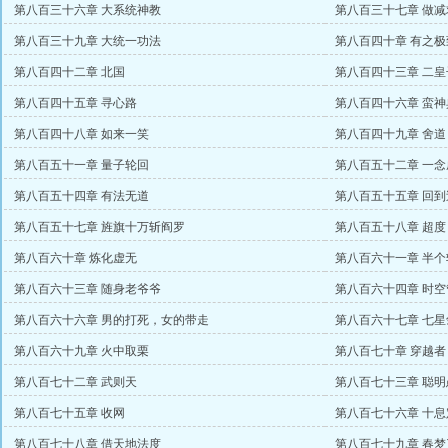
第八百三十六章 大系统神教
第八百三十七章 做减
第八百三十九章 大统一功法
第八百四十章 有之极
第八百四十二章 北国
第八百四十三章 二皇
第八百四十五章 寻心路
第八百四十六章 蛮神
第八百四十八章 如来一笑
第八百四十九章 舍道
第八百五十一章 量子轮回
第八百五十二章 一念
第八百五十四章 有法无道
第八百五十五章 回到
第八百五十七章 旌旗十万斩阎罗
第八百五十八章 超
第八百六十章 炼化虚无
第八百六十一章 半个
第八百六十三章 随身老爷爷
第八百六十四章 时空
第八百六十六章 男的打死，女的带走
第八百六十七章 七星
第八百六十九章 火中取栗
第八百七十章 穿越者
第八百七十二章 武则天
第八百七十三章 聪明
第八百七十五章 收网
第八百七十六章 十息
第八百七十八章 借天地法度
第八百七十九章 春梦