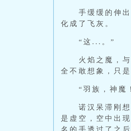
手缓缓的伸出，
化成了飞灰。
“这...。”
火焰之魔，与其
全不敢想象，只
“羽族，神魔！
诺汉呆滞刚想开
是虚空，空中出
名的手透过了之