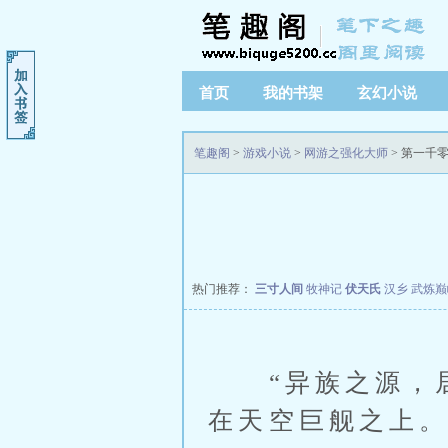
首页
我的书架
玄幻小说
笔趣阁
>
游戏小说
>
网游之强化大师
> 第一千
热门推荐：
三寸人间
牧神记
伏天氏
汉乡
武炼巅
“异族之源，居
在天空巨舰之上