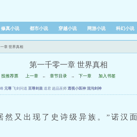
修真小说
都市小说
穿越小说
网游小说
科幻小说
零一章 世界真相
第一千零一章 世界真相
投推荐票
上一章
章节目录
下一章
加入书签
←
→
峰
元尊
飞剑问道
至尊剑皇
道君
超品巫师
透视小医神
混沌剑神
然又出现了史诗级异族。”诺汉面
。