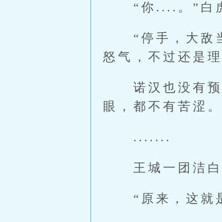
“你....。”
“停手，大敌当
怒气，不过还是
诺汉也没有预想
眼，都不有苦涩
.......
王城一团洁白的
“原来，这就是