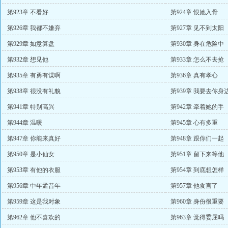
第923章 不看好
第924章 恨她入骨
第926章 我都不嫌弃
第927章 见不到太阳
第929章 如意算盘
第930章 身在危险中
第932章 想见他
第933章 怎么不去抢
第935章 有勇有谋啊
第936章 真有孝心
第938章 很没有礼貌
第939章 我要去你身
第941章 特别高兴
第942章 牵着她的手
第944章 温暖
第945章 心有多重
第947章 你能来真好
第948章 跟你们一起
第950章 是小仙女
第951章 留下来等他
第953章 有他的衣服
第954章 到底想怎样
第956章 中年孟昔年
第957章 他食言了
第959章 这是我对象
第960章 身份很重要
第962章 他不喜欢的
第963章 觉得委屈吗