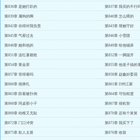
第836章 是她打趴的
第837章 我买的不行
第839章 属狗的啊
第840章 怎么喂的
第842章 你得对我负责
第843章 替她守好
第845章 气晕过去
第846章 小雪团
第848章 她和他的
第849章 给他铺床
第851章 连红薯都抢
第852章 一脚踹开
第854章 黄金茶
第855章 他老子搞的
第857章 管得着吗
第858章 赵鑫好委屈
第860章 很挣扎
第861章 D州江家
第863章 防着被扑倒
第864章 可怕程度
第866章 同桌那小子
第867章 很机智
第869章 幼稚又无耻
第870章 还有个舅舅
第872章 门口冲突
第873章 我买下了
第875章 欺人太甚
第876章 收留