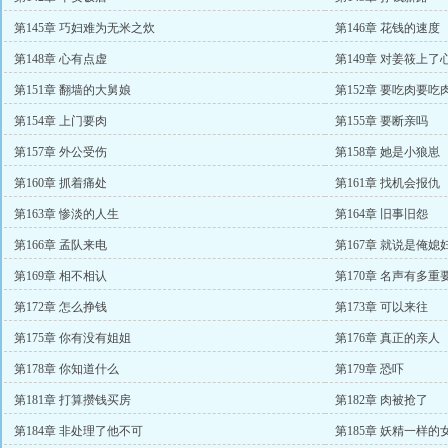
第145章 巧妇难为无米之炊
第146章 花钱的速度
第148章 心有点虚
第149章 对姜筱上了
第151章 翻墙的大舅娘
第152章 要吃肉要吃
第154章 上门要肉
第155章 要断亲吗
第157章 外公受伤
第158章 她是小狼崽
第160章 抓着痛处
第161章 找机会报仇
第163章 惨淡的人生
第164章 旧事旧怨
第166章 孟队来电
第167章 就说是俺媳
第169章 相不相认
第170章 名声有多重
第172章 怎么挣钱
第173章 可以来往
第175章 你有没有姐姐
第176章 真正的亲人
第178章 你知道什么
第179章 恐吓
第181章 打算攒钱买房
第182章 肉被抢了
第184章 非处理了他不可
第185章 妖精一样的