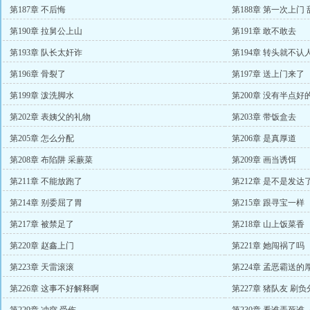
第187章 不后悔
第188章 第一次上门
第190章 拉舅公上山
第191章 敢不敢去
第193章 队长太奸诈
第194章 转头就不认
第196章 骨裂了
第197章 送上门来了
第199章 泼洗脚水
第200章 没有半点好
第202章 表姨父的礼物
第203章 带饭盒去
第205章 怎么分配
第206章 是真厚道
第208章 布陷阱 采蕨菜
第209章 画当诱饵
第211章 不能放跑了
第212章 是不是发达
第214章 别委屈了胃
第215章 跟寻宝一样
第217章 被禁足了
第218章 山上饭菜香
第220章 赵鑫上门
第221章 她闯祸了吗
第223章 天雷滚滚
第224章 孟恶霸送的
第226章 这事不好解释啊
第227章 猪队友 刷负