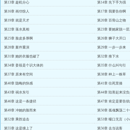
第13章 趁机分心
第14章 先下手为强
第16章 画功惊人
第17章 我要告你啊
第19章 就是天才
第20章 百骨山之物
第22章 落水真相
第23章 要她家脱一层
第25章 脸皮多厚啊
第26章 狮子大开口
第28章 案件重演
第29章 一步一步来
第31章 她的衣服也破了
第32章 推下水
第34章 姜筱是个识大体的
第35章 什么叫勾引
第37章 原来有空间
第38章 种上一株草
第40章 隐晦的快感
第41章 往死里揍
第43章 祸水东引
第44章 陷害起来没负
第46章 这是一条捷径
第47章 肯定是要告状
第49章 冲她的脸而来
第50章 孤魂飘荡二十
第52章 乘胜追击
第53章 哑口无言（
第55章 这是缠上了
第56章 去当说客