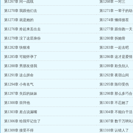
第1267章 同一战线
第1268章 一对三
第1270章 我跟他们去
第1271章 一辈子的劫
第1273章 就是她的
第1274章 懒得接茬
第1276章 拎起来丢出去
第1277章 跟你跑一天
第1279章 没了这层身份
第1280章 拆她骨
第1282章 快狠准
第1283章 一起去吧
第1285章 可能怀孕了
第1286章 这才是爱情
第1288章 男朋友借我
第1289章 欺负别人
第1291章 这么拼命
第1292章 夜宿山间
第1294章 小有名气
第1295章 陈印受伤
第1297章 失踪的妹妹
第1298章 那么多巧合
第1300章 崇拜他
第1301章 不忍她了
第1303章 差点说漏嘴
第1304章 不能白干活
第1306章 给我牢记住了
第1307章 数千万聘
第1309章 接受不得
第1310章 认错人了