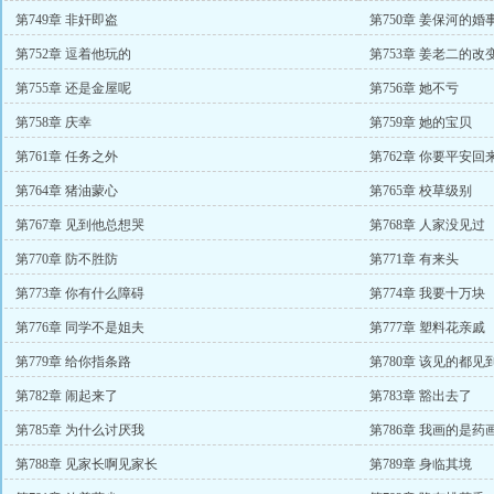
第749章 非奸即盗
第750章 姜保河的婚
第752章 逗着他玩的
第753章 姜老二的改
第755章 还是金屋呢
第756章 她不亏
第758章 庆幸
第759章 她的宝贝
第761章 任务之外
第762章 你要平安回
第764章 猪油蒙心
第765章 校草级别
第767章 见到他总想哭
第768章 人家没见过
第770章 防不胜防
第771章 有来头
第773章 你有什么障碍
第774章 我要十万块
第776章 同学不是姐夫
第777章 塑料花亲戚
第779章 给你指条路
第780章 该见的都见
第782章 闹起来了
第783章 豁出去了
第785章 为什么讨厌我
第786章 我画的是药
第788章 见家长啊见家长
第789章 身临其境