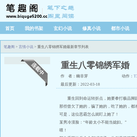
首页
我的书架
玄幻小说
修真小说
都市小说
笔趣阁
>
言情小说
> 重生八零锦绣军婚最新章节列表
重生八零锦绣军婚
作 者：幽非芽
动作：
T
最后更新：2022-03-18
重生回到命运转折点，她要拳打极品脚
那些曾欠了她的，骗了她的，吃了她的，都
可是，这位恶霸怎么就盯上她了！
某男冷漠脸：“年龄太小不能当媳妇。”
喂！