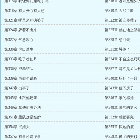
第315章 我让你们蹭吃了吗
第316章 这可是他
第318章 有人开心有人愁
第319章 丢尽了脸
第321章 哪里来的疯婆子
第322章 被谁修理了
第324章 躲着不出来
第325章 就在地上躺
第327章 气急攻心
第328章 怼回去
第330章 虎口逃生
第331章 哭傻了
第333章 吃了啥仙丹
第334章 不会这么巧
第336章 成群结队
第337章 是不是孟队
第339章 再做个试验
第340章 压死了一只
第342章 出事了
第343章 租下房子
第345章 比跟他还亲
第346章 家的感觉
第349章 拿他们没办法
第348章 豪气的舅公
第351章 孟队这是嫉妒
第352章 感觉要完
第354章 找姐夫
第355章 探她的底
第357章 有事还是没事
第358章 傻了的姜筱