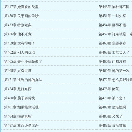
第447章 她喜欢的类型
第448章 物种都不同
第450章 关于画的争吵
第451章 一时失察
第453章 特别老实
第454章 画得不错
第456章 他不乐意
第457章 订亲就是一
第459章 太有得聊了
第460章 我要参赛
第462章 别人的优点
第463章 太欺负人了
第465章 姜小小你骄傲了
第466章 门都没有
第468章 兴奋过度
第469章 她的第一次
第471章 找到治她的办法
第472章 怎么卖野味
第474章 是好东西
第475章 赌茶
第480章 脑子转得快
第478章 被下套了
第481章 如果能救活呢
第482章 他惭愧啊
第484章 很是机智
第485章 又来了
第487章 救命还是谋杀
第488章 背后猫腻