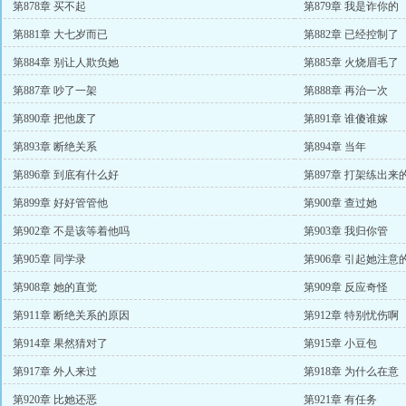
第878章 买不起
第879章 我是诈你的
第881章 大七岁而已
第882章 已经控制了
第884章 别让人欺负她
第885章 火烧眉毛了
第887章 吵了一架
第888章 再治一次
第890章 把他废了
第891章 谁傻谁嫁
第893章 断绝关系
第894章 当年
第896章 到底有什么好
第897章 打架练出来
第899章 好好管管他
第900章 查过她
第902章 不是该等着他吗
第903章 我归你管
第905章 同学录
第906章 引起她注意
第908章 她的直觉
第909章 反应奇怪
第911章 断绝关系的原因
第912章 特别忧伤啊
第914章 果然猜对了
第915章 小豆包
第917章 外人来过
第918章 为什么在意
第920章 比她还恶
第921章 有任务