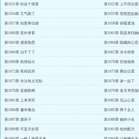
第1051章 你这个祸害
第1052章 上不得台面
第1054章 又气跑了
第1055章 突然想起她
第1057章 别恩将仇报
第1058章 倒霉透顶
第1060章 意外来客
第1061章 我是来找
第1063章 感觉熟悉
第1064章 隐藏的心思
第1066章 治不了了
第1067章 冰冷彻骨
第1069章 热情似火
第1070章 挖他墙角
第1072章 死得其所
第1073章 腾出位置
第1075章 办法有点无耻
第1076章 凑一起了
第1078章 是御医啊
第1079章 老天爷赏
第1081章 上来求药
第1082章 见山心喜
第1084章 遍布毒虫
第1085章 两个女人
第1087章 龚呆子
第1088章 她的小名
第1090章 可是天价茶
第1091章 给的配方
第1093章 一般人接受不来
第1094章 让她搬出去