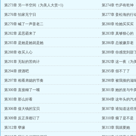
第273章 另一半空间（为美人大赏+1)
第274章 竹庐有乾
第276章 怕家无宁日
第277章 姜松海的行
第279章 喊了一声姜老二
第280章 给她买买买
第282章 孟恶霸来了
第283章 真够狠心的
第285章 是她是她就是她
第286章 总被嫌弃老
第288章 收买人心
第289章 你感觉到甜
第291章 无耻的苦肉计
第292章 这一夜（为
第294章 摆酒吧
第295章 假不了了
第297章 相看弟媳的节奏
第298章 被我揍的滋
第300章 直接糊了一嘴
第301章 她的发与牛
第303章 那么好看
第304章 这年头的汽
第306章 值大钱的宝贝
第307章 谁知道这些
第309章 反正亲都订了
第310章 瘸了是不是
第312章 孽缘
第313章 我就要她